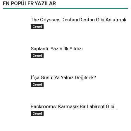
EN POPÜLER YAZILAR
Daha fazla
The Odyssey: Destanı Destan Gibi Anlatmak
Genel
Saplantı: Yazın İlk Yıldızı
Genel
İfşa Günü: Ya Yalnız Değilsek?
Genel
Backrooms: Karmaşık Bir Labirent Gibi…
Genel