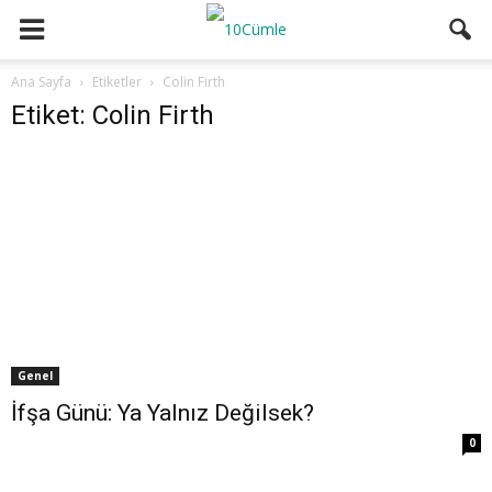
Ana Sayfa
Etiketler
Colin Firth
Etiket: Colin Firth
Genel
İfşa Günü: Ya Yalnız Değilsek?
0
All
Farklı Sinema
Hollywood
Oscar
Yerli Sinema