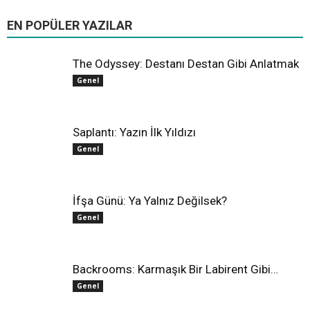
All
Farklı Sinema
Hollywood
Oscar
Yerli Sinema
EN POPÜLER YAZILAR
Daha fazla
The Odyssey: Destanı Destan Gibi Anlatmak
Genel
Saplantı: Yazın İlk Yıldızı
Genel
İfşa Günü: Ya Yalnız Değilsek?
Genel
Backrooms: Karmaşık Bir Labirent Gibi…
Genel