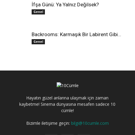
İfşa Günü: Ya Yalnız Değilsek?
Genel
Backrooms: Karmaşık Bir Labirent Gibi…
Genel
Hayatın güzel anlarına ulaşmak için zaman
kaybetme! Sinema dünyasına mesafen sadece 10
cümle!
Bizimle iletişime geçin:
bilgi@10cumle.com