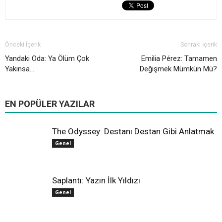
Önceki İçerik
Sonraki İçerik
Yandaki Oda: Ya Ölüm Çok
Emilia Pérez: Tamamen
Yakınsa…
Değişmek Mümkün Mü?
All
Farklı Sinema
Hollywood
Oscar
Yerli Sinema
EN POPÜLER YAZILAR
Daha fazla
The Odyssey: Destanı Destan Gibi Anlatmak
Genel
Saplantı: Yazın İlk Yıldızı
Genel