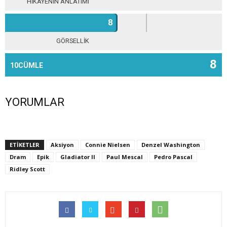
HİKAYENİN ANLATIMI
8
GÖRSELLİK
8
10CÜMLE
YORUMLAR
ETİKETLER
Aksiyon
Connie Nielsen
Denzel Washington
Dram
Epik
Gladiator II
Paul Mescal
Pedro Pascal
Ridley Scott