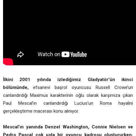
İlkini 2001 yılında izlediğimiz Gladyatör’ün ikinci
bölümünde,
efsanevi başrol oyuncusu Russell Crowe’un
canlandırdığı Maximus karakterinin oğlu olarak karşımıza çıkan
Paul Mescal’ın canlandırdığı Lucius’un Roma hayalini
gerçekleştirme macerası konu alınıyor.
Mescal’ın yanında Denzel Washington, Connie Nielsen ve
Pedro Pascal çok usta bir oyuncu kadrosu oluştururken,