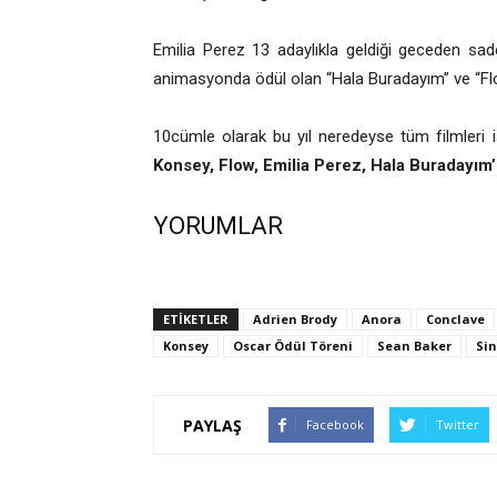
Emilia Perez
13 adaylıkla geldiği geceden sade
animasyonda ödül olan “Hala Buradayım” ve “Flow
10cümle olarak bu yıl neredeyse tüm filmleri 
Konsey, Flow, Emilia Perez, Hala Buradayım’
YORUMLAR
ETİKETLER
Adrien Brody
Anora
Conclave
Konsey
Oscar Ödül Töreni
Sean Baker
Sin
PAYLAŞ
Facebook
Twitter