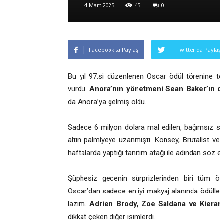
4 Mart 2025
45
0
Facebook'ta Paylaş
Twitter'da Payla
Bu yıl 97.si düzenlenen Oscar ödül törenine
vurdu.
Anora’nın yönetmeni Sean Baker’ın dö
da Anora’ya gelmiş oldu.
Sadece 6 milyon dolara mal edilen, bağımsız 
altın palmiyeye uzanmıştı. Konsey, Brutalist ve 
haftalarda yaptığı tanıtım atağı ile adından söz et
Şüphesiz gecenin sürprizlerinden biri tü
Oscar’dan sadece en iyi makyaj alanında ödülle
lazım.
Adrien Brody, Zoe Saldana ve Kiera
dikkat çeken diğer isimlerdi.