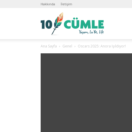
Hakkında
İletişim
10C
Ana Sayfa
Genel
Oscars 2025: Anora Işıldıyor!