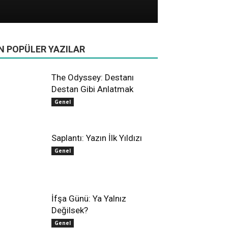
All
Farklı Sinema
Hollywood
Oscar
Yerli Sinema
N POPÜLER YAZILAR
Daha fazla
The Odyssey: Destanı
Destan Gibi Anlatmak
Genel
Saplantı: Yazın İlk Yıldızı
Genel
İfşa Günü: Ya Yalnız
Değilsek?
Genel