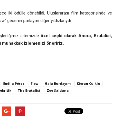
ce iki ödülle dönebildi. Uluslararası film kategorisinde ve
” gecenin parlayan diğer yıldızlarıydı.
işlediğimiz sitemizde
özel seçki olarak Anora, Brutalist,
ı muhakkak izlemenizi öneririz.
Emilia Pérez
Flow
Hala Burdayım
Kieran Culkin
ekritik
The Brutalist
Zoe Saldana