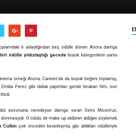
E
ş
 toplamdaki 6 adaylığından beş ödülle dönen Anora damga
rt ödülle yıldızlaştığı gecede
büyük kategorilerin yarısı
sinema örneği Anora, Cannes’da da büyük beğeni toplamış,
Emilia Perez gibi iddialı yapımları geride bırakan film, son
tirdi.
m ödül sezonuna neredeyse damga vuran Demi Moore’un,
 dönmesiydi. O ödülü de make up ekibinin aldığını söylemek
n Culkin
çok önceden kesinleşmiş gibi aldıkları ödülleriyle