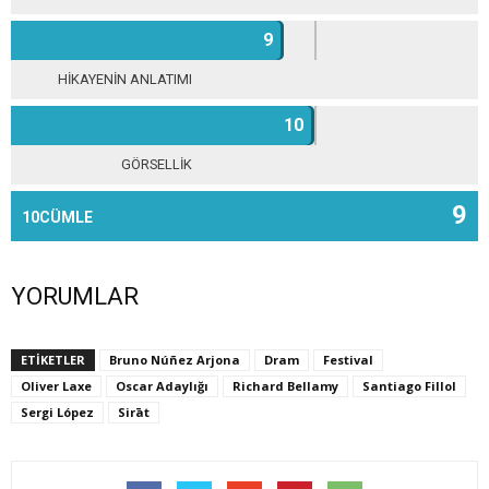
9
HİKAYENİN ANLATIMI
10
GÖRSELLİK
9
10CÜMLE
YORUMLAR
ETİKETLER
Bruno Núñez Arjona
Dram
Festival
Oliver Laxe
Oscar Adaylığı
Richard Bellamy
Santiago Fillol
Sergi López
Sirāt