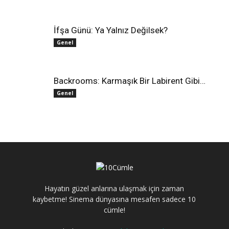
İfşa Günü: Ya Yalnız Değilsek?
Genel
Backrooms: Karmaşık Bir Labirent Gibi…
Genel
Hayatın güzel anlarına ulaşmak için zaman
kaybetme! Sinema dünyasına mesafen sadece 10
cümle!