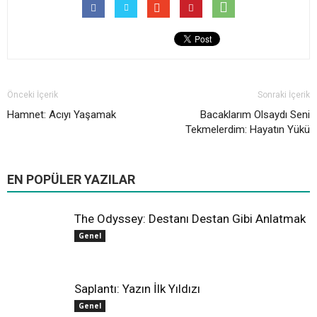
Önceki İçerik
Sonraki İçerik
Hamnet: Acıyı Yaşamak
Bacaklarım Olsaydı Seni
Tekmelerdim: Hayatın Yükü
All
Farklı Sinema
Hollywood
Oscar
Yerli Sinema
EN POPÜLER YAZILAR
Daha fazla
The Odyssey: Destanı Destan Gibi Anlatmak
Genel
Saplantı: Yazın İlk Yıldızı
Genel