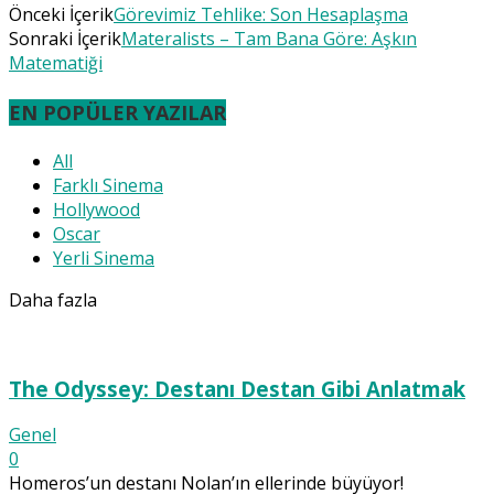
Önceki İçerik
Görevimiz Tehlike: Son Hesaplaşma
Sonraki İçerik
Materalists – Tam Bana Göre: Aşkın
Matematiği
EN POPÜLER YAZILAR
All
Farklı Sinema
Hollywood
Oscar
Yerli Sinema
Daha fazla
The Odyssey: Destanı Destan Gibi Anlatmak
Genel
0
Homeros’un destanı Nolan’ın ellerinde büyüyor!