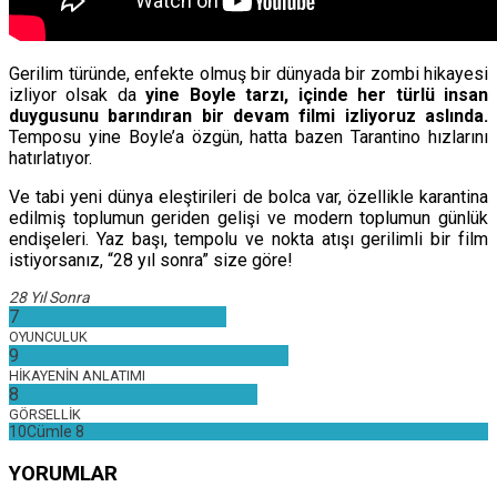
Gerilim türünde, enfekte olmuş bir dünyada bir zombi hikayesi
izliyor olsak da
yine Boyle tarzı, içinde her türlü insan
duygusunu barındıran bir devam filmi izliyoruz aslında.
Temposu yine Boyle’a özgün, hatta bazen Tarantino hızlarını
hatırlatıyor.
Ve tabi yeni dünya eleştirileri de bolca var, özellikle karantina
edilmiş toplumun geriden gelişi ve modern toplumun günlük
endişeleri. Yaz başı, tempolu ve nokta atışı gerilimli bir film
istiyorsanız, “28 yıl sonra” size göre!
28 Yıl Sonra
7
OYUNCULUK
9
HİKAYENİN ANLATIMI
8
GÖRSELLİK
10Cümle
8
YORUMLAR