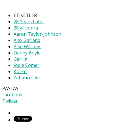
ETİKETLER
28 Years Later
28 yıl sonra
Aaron Taylor-Johnson
Alex Garland
Alfie Williams
Danny Boyle
Gerilim
Jodie Comer
Korku
Yabancı Film
PAYLAŞ
Facebook
Twitter