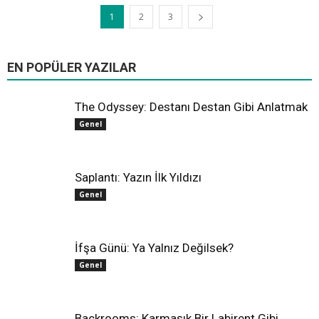
1
2
3
All
Farklı Sinema
Hollywood
Oscar
Yerli Sinema
EN POPÜLER YAZILAR
Daha fazla
The Odyssey: Destanı Destan Gibi Anlatmak
Genel
Saplantı: Yazın İlk Yıldızı
Genel
İfşa Günü: Ya Yalnız Değilsek?
Genel
Backrooms: Karmaşık Bir Labirent Gibi…