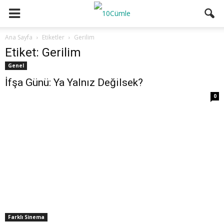
Ana Sayfa
Etiketler
Gerilim
Etiket: Gerilim
Genel
İfşa Günü: Ya Yalnız Değilsek?
0
Farklı Sinema