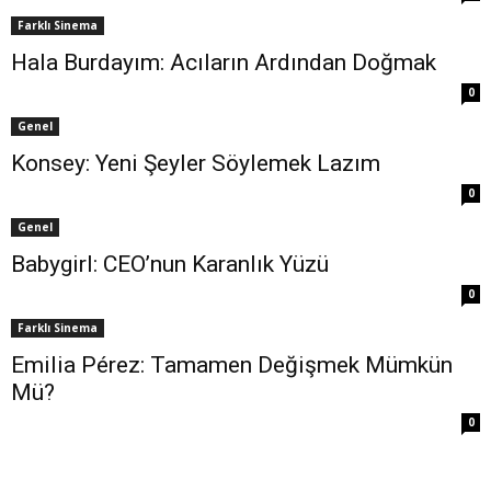
Farklı Sinema
Hala Burdayım: Acıların Ardından Doğmak
0
Genel
Konsey: Yeni Şeyler Söylemek Lazım
0
Genel
Babygirl: CEO’nun Karanlık Yüzü
0
Farklı Sinema
Emilia Pérez: Tamamen Değişmek Mümkün
Mü?
0