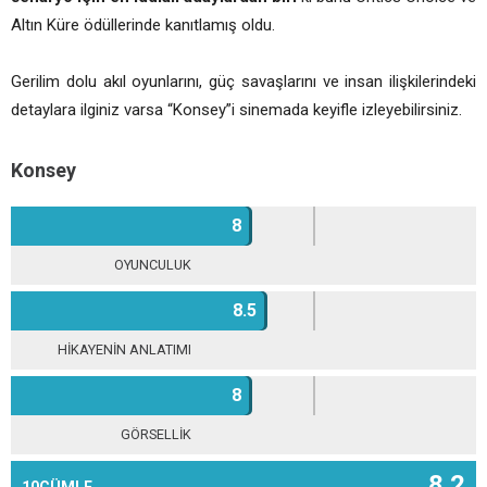
Altın Küre ödüllerinde kanıtlamış oldu.
Gerilim dolu akıl oyunlarını, güç savaşlarını ve insan ilişkilerindeki
detaylara ilginiz varsa “Konsey”i sinemada keyifle izleyebilirsiniz.
Konsey
8
OYUNCULUK
8.5
HİKAYENİN ANLATIMI
8
GÖRSELLİK
8.2