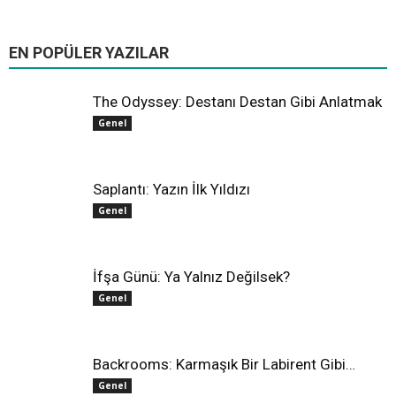
All
Farklı Sinema
Hollywood
Oscar
Yerli Sinema
EN POPÜLER YAZILAR
Daha fazla
The Odyssey: Destanı Destan Gibi Anlatmak
Genel
Saplantı: Yazın İlk Yıldızı
Genel
İfşa Günü: Ya Yalnız Değilsek?
Genel
Backrooms: Karmaşık Bir Labirent Gibi…
Genel