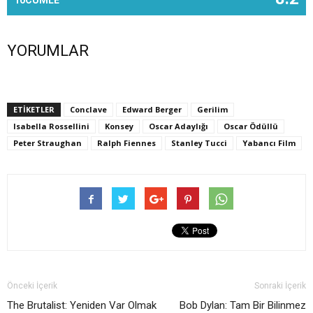
10CÜMLE
YORUMLAR
ETİKETLER
Conclave
Edward Berger
Gerilim
Isabella Rossellini
Konsey
Oscar Adaylığı
Oscar Ödüllü
Peter Straughan
Ralph Fiennes
Stanley Tucci
Yabancı Film
Önceki İçerik
Sonraki İçerik
The Brutalist: Yeniden Var Olmak
Bob Dylan: Tam Bir Bilinmez