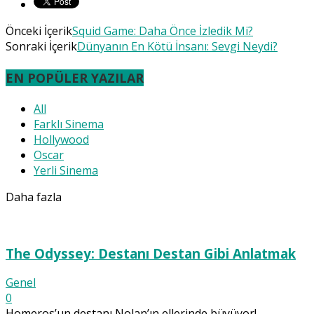
Önceki İçerik
Squid Game: Daha Önce İzledik Mi?
Sonraki İçerik
Dünyanın En Kötü İnsanı: Sevgi Neydi?
EN POPÜLER YAZILAR
All
Farklı Sinema
Hollywood
Oscar
Yerli Sinema
Daha fazla
The Odyssey: Destanı Destan Gibi Anlatmak
Genel
0
Homeros’un destanı Nolan’ın ellerinde büyüyor!