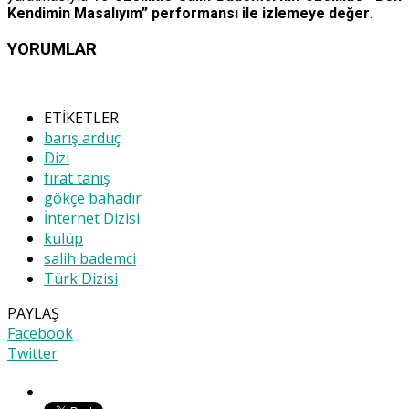
Kendimin Masalıyım” performansı ile izlemeye değer
.
YORUMLAR
ETİKETLER
barış arduç
Dizi
fırat tanış
gökçe bahadır
İnternet Dizisi
kulüp
salih bademci
Türk Dizisi
PAYLAŞ
Facebook
Twitter