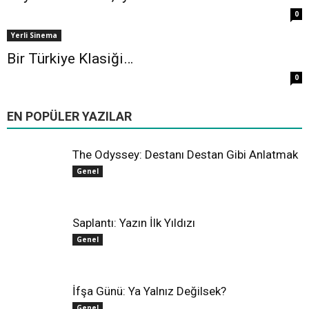
0
Yerli Sinema
Bir Türkiye Klasiği…
0
All
Farklı Sinema
Hollywood
Oscar
Yerli Sinema
EN POPÜLER YAZILAR
Daha fazla
The Odyssey: Destanı Destan Gibi Anlatmak
Genel
Saplantı: Yazın İlk Yıldızı
Genel
İfşa Günü: Ya Yalnız Değilsek?
Genel