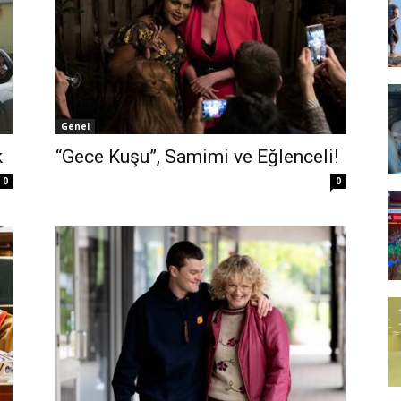
Genel
k
“Gece Kuşu”, Samimi ve Eğlenceli!
0
0