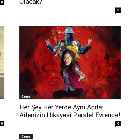
Olacak?
0
0
Genel
Her Şey Her Yerde Aynı Anda:
Ailenizin Hikâyesi Paralel Evrende!
0
0
Genel