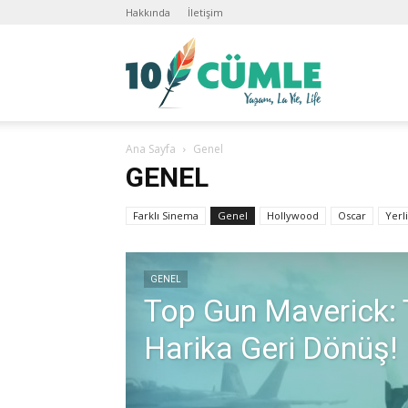
Hakkında
İletişim
10C
Ana Sayfa
Genel
GENEL
Farklı Sinema
Genel
Hollywood
Oscar
Yerl
GENEL
Top Gun Maverick: 
Harika Geri Dönüş!