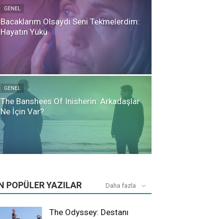
GENEL
Bacaklarım Olsaydı Seni Tekmelerdim:
Hayatın Yükü
GENEL
The Banshees Of Inisherin: Arkadaşlar
Ne İçin Var?
N POPÜLER YAZILAR
Daha fazla
The Odyssey: Destanı