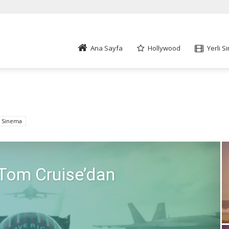
ümle
Ana Sayfa
Hollywood
Yerli 
i Sinema
Tom Cruise’dan