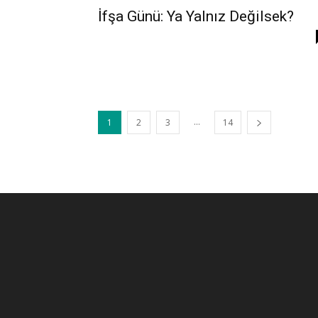
İfşa Günü: Ya Yalnız Değilsek?
...
1
2
3
14